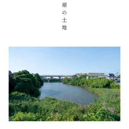
原
の
土
地