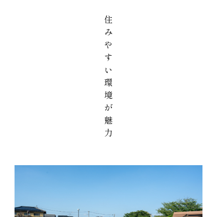
住
み
や
す
い
環
境
が
魅
力