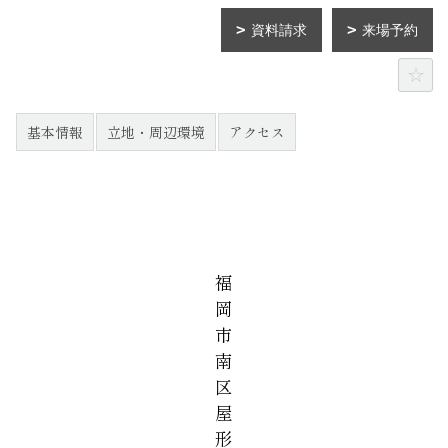
資料請求
来場予約
基本情報
立地・周辺環境
アクセス
福
岡
市
南
区
屋
形