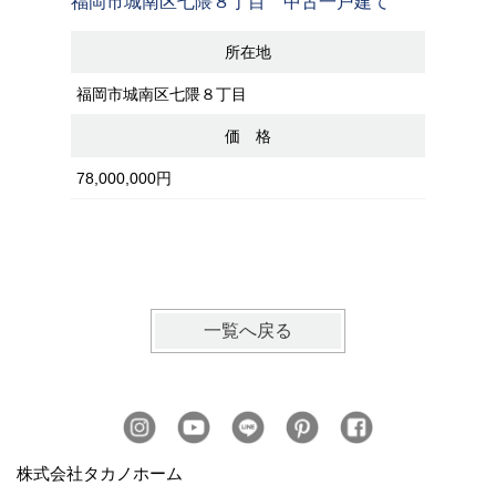
福岡市城南区七隈８丁目 中古一戸建て
福岡市南
区画B号
所在地
福岡市城南区七隈８丁目
福岡市南
価 格
78,000,000円
25,800,
一覧へ戻る
株式会社タカノホーム