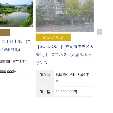
宅3丁目土地 (全
［SOLD OUT］ 福岡市中央区大
［SOLD
区画B号地)
濠1丁目 ロマネスク大濠ルネッ
西6丁目
岡市南区三宅3丁目
サンス
画/販売0
,800,000円
所在地
福岡市中央区大濠1丁
所在地
目
価 格
59,800,000円
価 格