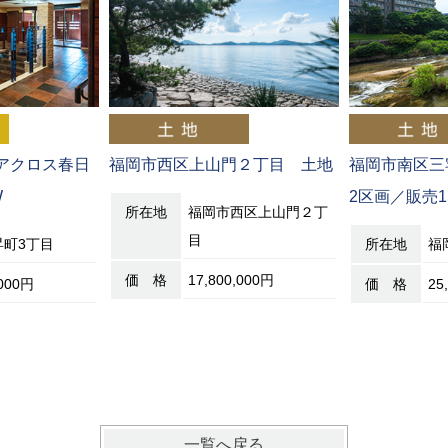
 アクロス春日
福岡市西区上山門２丁目 土地
福岡市南区三
W
2区画／販売1
所在地
福岡市西区上山門２丁
目
昇町3丁目
所在地
福
価 格
17,800,000円
,000円
価 格
25
一覧へ戻る