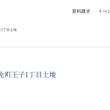
資料請求
イベ
子1丁目土地
志免町王子1丁目土地