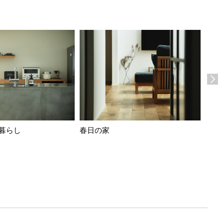
暮らし
春日の家
hone