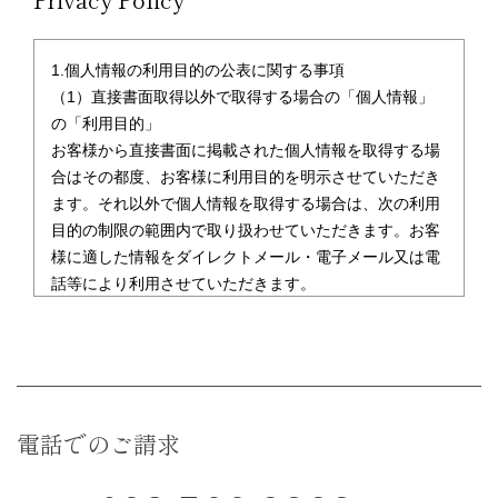
1.個人情報の利用目的の公表に関する事項
（1）直接書面取得以外で取得する場合の「個人情報」
の「利用目的」
お客様から直接書面に掲載された個人情報を取得する場
合はその都度、お客様に利用目的を明示させていただき
ます。それ以外で個人情報を取得する場合は、次の利用
目的の制限の範囲内で取り扱わせていただきます。お客
様に適した情報をダイレクトメール・電子メール又は電
話等により利用させていただきます。
2.第三者への開示
取得した個人情報は、お客様の事前の同意なく第三者に
対して開示することはありません。ただし次の場合は除
きます。
（1）法令に基づく場合
電話でのご請求
（2）人の生命、身体及び財産の保護のために緊急の必
要性がある場合