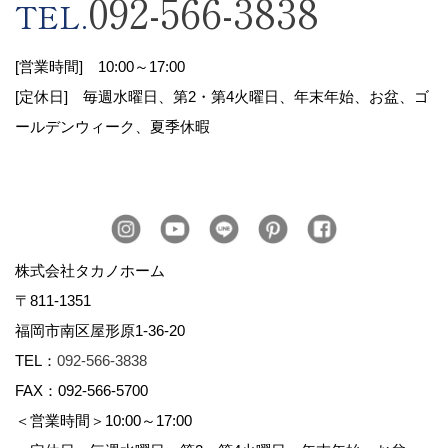
092-566-3838
TEL.
（3）協力会社と提携して業務を行う場合（協力会社に
対しても適切な管理を要求します）
[営業時間] 10:00～17:00
3.開示・訂正・削除
[定休日] 毎週水曜日、第2・第4火曜日、年末年始、お盆、ゴ
（1）お客様の自己の情報について照会を希望される場
合、所定の手続きに基づき開示します。
ールデンウィーク、夏季休暇
（2）その結果誤りなどを指摘され、訂正または削除を
ご希望される場合は、これに応じます。
4.安全管理
個人情報保護に関して適用される法令、規範を遵守し、
安全管理のための必要かつ適切な措置を行います。
株式会社タカノホーム
5.個人情報の取扱いに関する窓口
〒811-1351
当社の個人情報の取り扱いに関する苦情については、下
福岡市南区屋形原1-36-20
記までお申し出ください。
TEL：
092-566-3838
株式会社タカノホーム
FAX：092-566-5700
〒811-1351
＜営業時間＞10:00～17:00
福岡市南区屋形原1丁目36-20